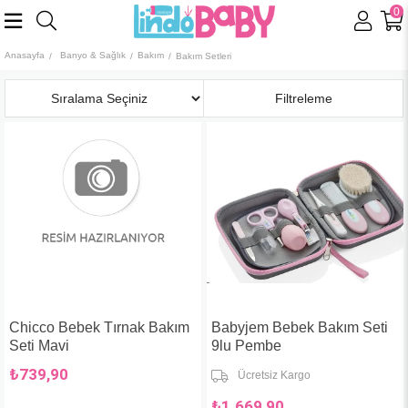
0
Anasayfa
Banyo & Sağlık
Bakım
Bakım Setleri
Sıralama
Filtreleme
Chicco Bebek Tırnak Bakım
Babyjem Bebek Bakım Seti
Seti Mavi
9lu Pembe
₺739,90
Ücretsiz Kargo
₺1.669,90