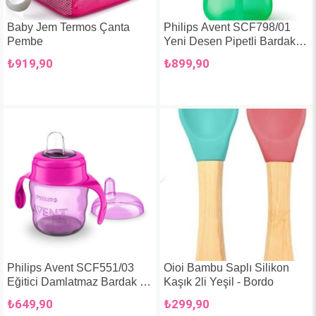
Baby Jem Termos Çanta
Philips Avent SCF798/01
Pembe
Yeni Desen Pipetli Bardak
Erkek 12+ Ay 300 ml
₺919,90
₺899,90
Philips Avent SCF551/03
Oioi Bambu Saplı Silikon
Eğitici Damlatmaz Bardak 6
Kaşık 2li Yeşil - Bordo
Ay + 7oz/200 ml Mor
₺649,90
₺299,90