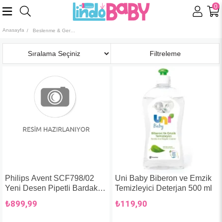
0
Anasayfa
Beslenme & Gereçleri
Sıralama
Filtreleme
Philips Avent SCF798/02
Uni Baby Biberon ve Emzik
Yeni Desen Pipetli Bardak
Temizleyici Deterjan 500 ml
Kiz 12+ Ay 300
₺899,99
₺119,90