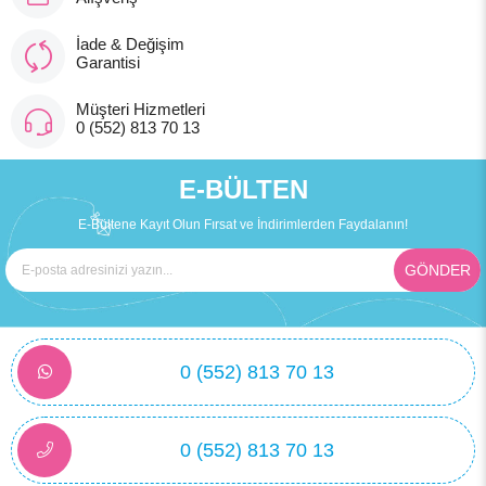
İade & Değişim
Garantisi
Müşteri Hizmetleri
0 (552) 813 70 13
E-BÜLTEN
E-Bültene Kayıt Olun Fırsat ve İndirimlerden Faydalanın!
GÖNDER
0 (552) 813 70 13
0 (552) 813 70 13