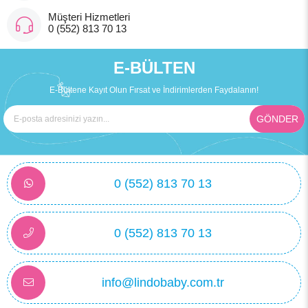
Müşteri Hizmetleri
0 (552) 813 70 13
E-BÜLTEN
E-Bültene Kayıt Olun Fırsat ve İndirimlerden Faydalanın!
GÖNDER
0 (552) 813 70 13
0 (552) 813 70 13
info@lindobaby.com.tr