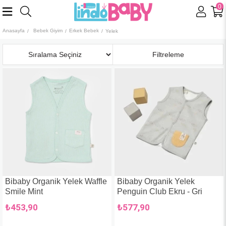
0
Anasayfa
Bebek Giyim
Erkek Bebek
Yelek
Sıralama
Filtreleme
Bibaby Organik Yelek Waffle
Bibaby Organik Yelek
Smile Mint
Penguin Club Ekru - Gri
₺453,90
₺577,90