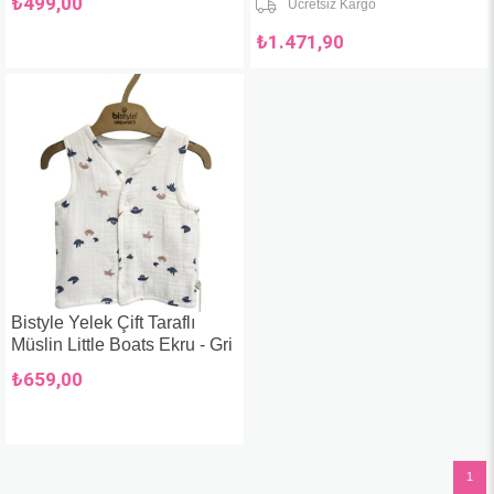
₺499,00
Ücretsiz Kargo
₺1.471,90
Bistyle Yelek Çift Taraflı
Müslin Little Boats Ekru - Gri
₺659,00
1