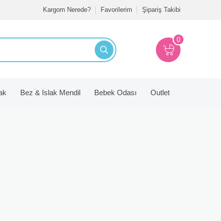
Kargom Nerede?
Favorilerim
Şipariş Takibi
0
ak
Bez & Islak Mendil
Bebek Odası
Outlet