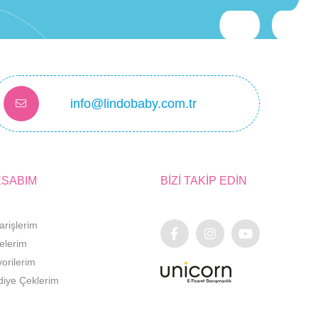
info@lindobaby.com.tr
ESABIM
BİZİ TAKİP EDİN
arişlerim
elerim
orilerim
diye Çeklerim