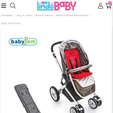
0
Anasayfa
Araç & Gereç
Bebek Arabası
Bebek Arabası Aksesuarları
Baby Jem Puset Minderi Gri