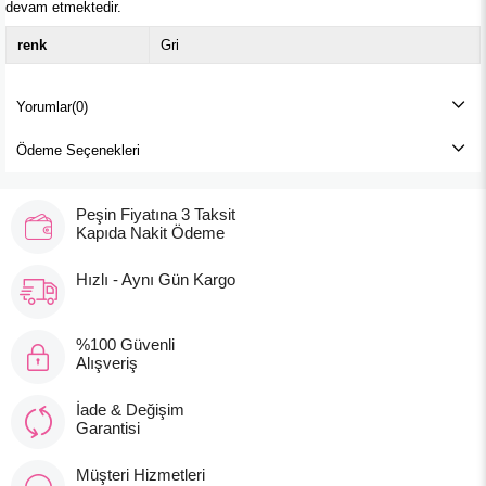
devam etmektedir.
renk
Gri
Yorumlar
(0)
Babyjem Puset Kancası
Ödeme Seçenekleri
₺229,90
Peşin Fiyatına 3 Taksit
Kapıda Nakit Ödeme
Hızlı - Aynı Gün Kargo
%100 Güvenli
Alışveriş
İade & Değişim
Garantisi
Müşteri Hizmetleri