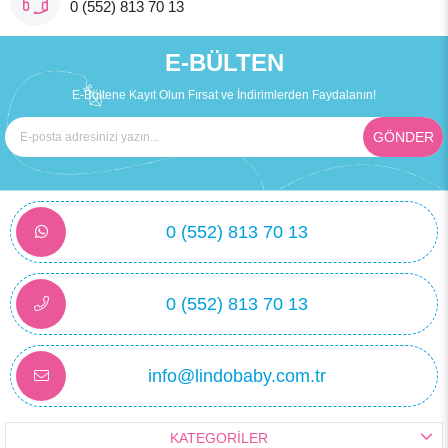
0 (552) 813 70 13
E-BÜLTEN
E-Bültene Kayıt Olun Fırsat ve İndirimlerden Faydalanın!
GÖNDER
Babyjem Ana Kucağı Örtüsü Bürümcük Somon
0 (552) 813 70 13
₺612,70
0 (552) 813 70 13
info@lindobaby.com.tr
KATEGORİLER