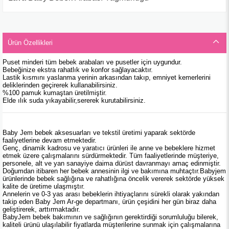
₺219,90
Ürün Özellikleri
Puset minderi tüm bebek arabaları ve pusetler için uygundur.
Bebeğinize ekstra rahatlık ve konfor sağlayacaktır.
Lastik kısmını yaslanma yerinin arkasından takıp, emniyet kemerlerini
deliklerinden geçirerek kullanabilirsiniz.
%100 pamuk kumaştan üretilmiştir.
Elde ılık suda yıkayabilir,sererek kurutabilirsiniz.
Baby Jem bebek aksesuarları ve tekstil üretimi yaparak sektörde
faaliyetlerine devam etmektedir.
Genç, dinamik kadrosu ve yaratıcı ürünleri ile anne ve bebeklere hizmet
etmek üzere çalışmalarını sürdürmektedir. Tüm faaliyetlerinde müşteriye,
personele, alt ve yan sanayiye daima dürüst davranmayı amaç edinmiştir.
Doğumdan itibaren her bebek annesinin ilgi ve bakımına muhtaçtır.Babyjem
ürünlerinde bebek sağlığına ve rahatlığına öncelik vererek sektörde yüksek
kalite de üretime ulaşmıştır.
Annelerin ve 0-3 yas arası bebeklerin ihtiyaçlarını sürekli olarak yakından
takip eden Baby Jem Ar-ge departmanı, ürün çeşidini her gün biraz daha
geliştirerek, arttırmaktadır.
BabyJem bebek bakımının ve sağlığının gerektirdiği sorumluluğu bilerek,
kaliteli ürünü ulaşılabilir fiyatlarda müşterilerine sunmak için çalışmalarına