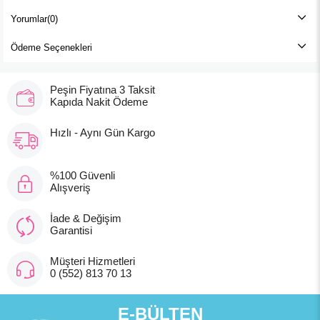
Yorumlar
(0)
Ödeme Seçenekleri
Peşin Fiyatına 3 Taksit
Mini Damla Uyku Tulumu Albimini Benekli Siyah
Kapıda Nakit Ödeme
Hızlı - Aynı Gün Kargo
₺599,90
%100 Güvenli
Alışveriş
İade & Değişim
Garantisi
Müşteri Hizmetleri
0 (552) 813 70 13
E-BÜLTEN