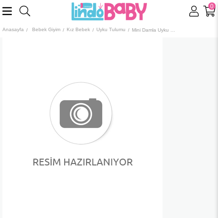
0
Anasayfa
Bebek Giyim
Kız Bebek
Uyku Tulumu
Mini Damla Uyku Tulumu Albimini Benekli Ekru