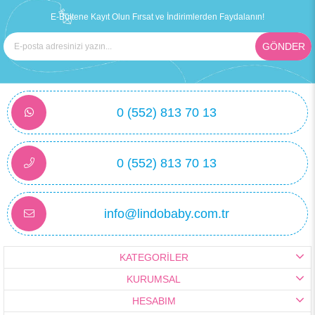
E-Bültene Kayıt Olun Fırsat ve İndirimlerden Faydalanın!
GÖNDER
0 (552) 813 70 13
0 (552) 813 70 13
Mini Damla Uyku Tulumu Albimini Çavuş Desenli Turuncu
₺599,90
info@lindobaby.com.tr
KATEGORİLER
KURUMSAL
HESABIM