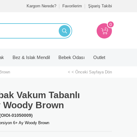
Kargom Nerede?
Favorilerim
Şipariş Takibi
0
ak
Bez & Islak Mendil
Bebek Odası
Outlet
 Brown
< < Önceki Sayfaya Dön
abak Vakum Tabanlı
y Woody Brown
(OIOI-01050009)
Porsiyon 6+ Ay Woody Brown