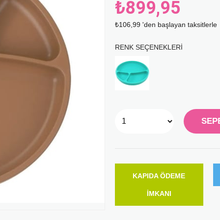
₺899,95
₺106,99
'den başlayan taksitlerle
RENK SEÇENEKLERI
KAPIDA ÖDEME
İMKANI