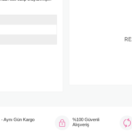
Philips Avent SCF798/02 Ye
ı - Aynı Gün Kargo
%100 Güvenli
Alışveriş