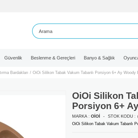
Güvenlik
Beslenme & Gereçleri
Banyo & Sağlık
Oyunc
tırma Bardakları
OiOi Silikon Tabak Vakum Tabanlı Porsiyon 6+ Ay Woody
OiOi Silikon T
Porsiyon 6+ A
MARKA
:
OIOI
OiOi Silikon Tabak Vakum Tabanlı 