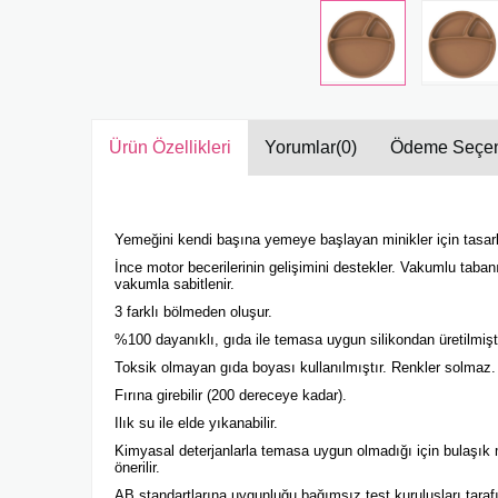
Ürün Özellikleri
Yorumlar
(0)
Ödeme Seçen
Yemeğini kendi başına yemeye başlayan minikler için tasarl
İnce motor becerilerinin gelişimini destekler. Vakumlu tab
vakumla sabitlenir.
3 farklı bölmeden oluşur.
%100 dayanıklı, gıda ile temasa uygun silikondan üretilmişti
Toksik olmayan gıda boyası kullanılmıştır. Renkler solmaz.
Fırına girebilir (200 dereceye kadar).
Ilık su ile elde yıkanabilir.
Kimyasal deterjanlarla temasa uygun olmadığı için bulaşı
önerilir.
AB standartlarına uygunluğu bağımsız test kuruluşları tarafı