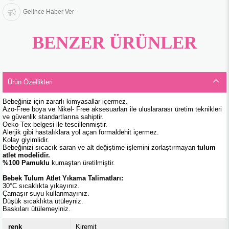
Gelince Haber Ver
BENZER ÜRÜNLER
Ürün Özellikleri
Bebeğiniz için zararlı kimyasallar içermez.
Azo-Free boya ve Nikel- Free aksesuarları ile uluslararası üretim teknikleri
ve güvenlik standartlarına sahiptir.
Oeko-Tex belgesi ile tescillenmiştir.
Alerjik gibi hastalıklara yol açan formaldehit içermez.
Kolay giyimlidir.
Bebeğinizi sıcacık saran ve alt değiştime işlemini zorlaştırmayan
tulum
atlet modelidir.
%100 Pamuklu
kumaştan üretilmiştir.
Bebek Tulum Atlet Yıkama Talimatları:
30°C sıcaklıkta yıkayınız.
Çamaşır suyu kullanmayınız.
Düşük sıcaklıkta ütüleyniz.
Baskıları ütülemeyiniz.
renk
Kiremit