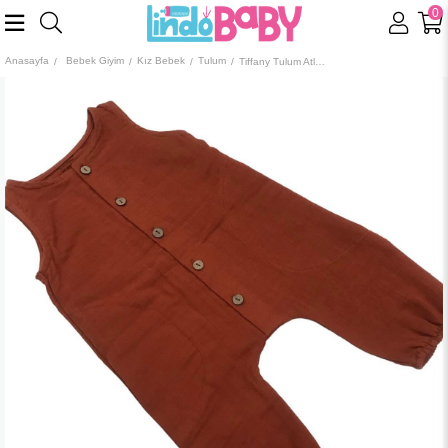
0
Anasayfa
Bebek Giyim
Kız Bebek
Tulum
Tiffany Tulum Atletli Çift Kat Müslin Kiremit